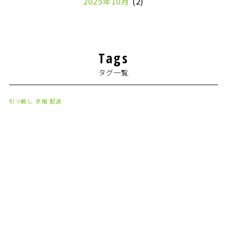
2025年10月
(2)
2024年7月
(1)
2024年4月
(1)
Tags
2024年2月
(1)
タグ一覧
2024年1月
(2)
2023年8月
(1)
引っ越し
赤帽
配送
2023年7月
(2)
2023年6月
(3)
2023年5月
(5)
2023年4月
(3)
2023年2月
(1)
2023年1月
(10)