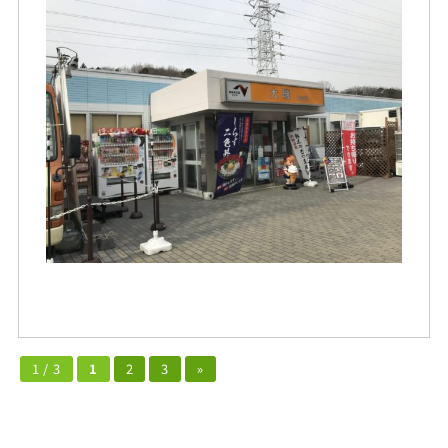
1 / 3
1
2
3
»