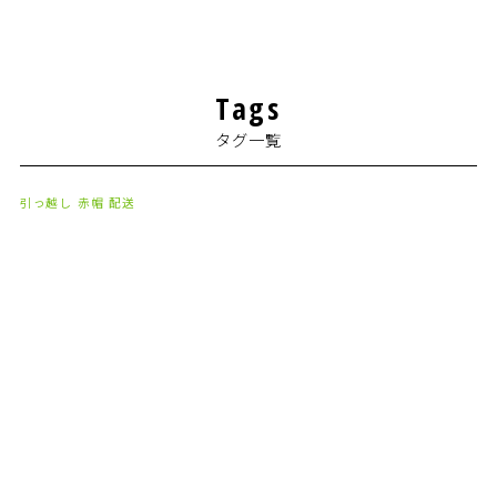
2024年7月
(1)
2024年4月
(1)
Tags
2024年2月
(1)
タグ一覧
2024年1月
(2)
2023年8月
(1)
引っ越し
赤帽
配送
2023年7月
(2)
2023年6月
(3)
2023年5月
(5)
2023年4月
(3)
2023年2月
(1)
2023年1月
(10)