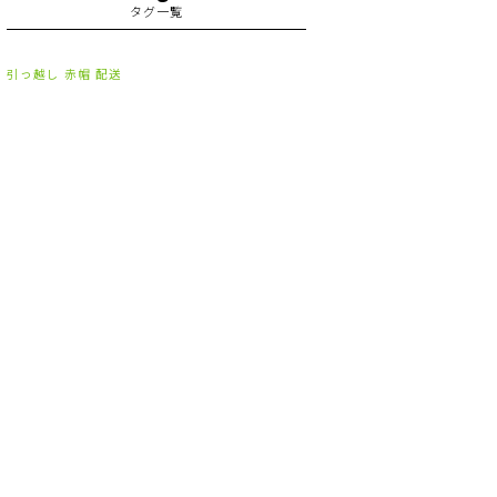
タグ一覧
2023年7月
(2)
2023年6月
(3)
引っ越し
赤帽
配送
2023年5月
(5)
2023年4月
(3)
2023年2月
(1)
2023年1月
(10)
2022年12月
(13)
2022年11月
(3)
2022年5月
(4)
2022年4月
(5)