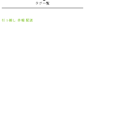
タグ一覧
2023年7月
(2)
2023年6月
(3)
引っ越し
赤帽
配送
2023年5月
(5)
2023年4月
(3)
2023年2月
(1)
2023年1月
(10)
2022年12月
(13)
2022年11月
(3)
2022年5月
(4)
2022年4月
(5)