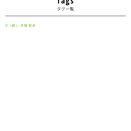
Tags
2024年2月
(1)
タグ一覧
2024年1月
(2)
2023年8月
(1)
引っ越し
赤帽
配送
2023年7月
(2)
2023年6月
(3)
2023年5月
(5)
2023年4月
(3)
2023年2月
(1)
2023年1月
(10)
2022年12月
(13)
2022年11月
(3)
2022年5月
(4)