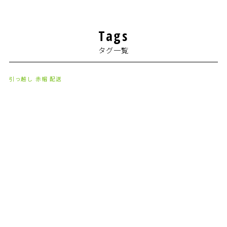
2024年4月
(1)
Tags
2024年2月
(1)
タグ一覧
2024年1月
(2)
2023年8月
(1)
引っ越し
赤帽
配送
2023年7月
(2)
2023年6月
(3)
2023年5月
(5)
2023年4月
(3)
2023年2月
(1)
2023年1月
(10)
2022年12月
(13)