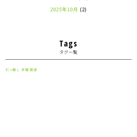
2025年10月
(2)
2024年7月
(1)
2024年4月
(1)
Tags
2024年2月
(1)
タグ一覧
2024年1月
(2)
2023年8月
(1)
引っ越し
赤帽
配送
2023年7月
(2)
2023年6月
(3)
2023年5月
(5)
2023年4月
(3)
2023年2月
(1)