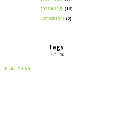
2025年11月
(16)
2025年10月
(2)
2024年7月
(1)
2024年4月
(1)
Tags
2024年2月
(1)
タグ一覧
2024年1月
(2)
2023年8月
(1)
引っ越し
赤帽
配送
2023年7月
(2)
2023年6月
(3)
2023年5月
(5)
2023年4月
(3)