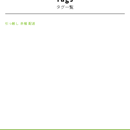
2024年2月
(1)
タグ一覧
2024年1月
(2)
2023年8月
(1)
引っ越し
赤帽
配送
2023年7月
(2)
2023年6月
(3)
2023年5月
(5)
2023年4月
(3)
2023年2月
(1)
2023年1月
(10)
2022年12月
(13)
2022年11月
(3)
2022年5月
(4)