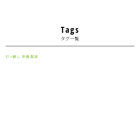
2024年7月
(1)
2024年4月
(1)
Tags
2024年2月
(1)
タグ一覧
2024年1月
(2)
2023年8月
(1)
引っ越し
赤帽
配送
2023年7月
(2)
2023年6月
(3)
2023年5月
(5)
2023年4月
(3)
2023年2月
(1)
2023年1月
(10)