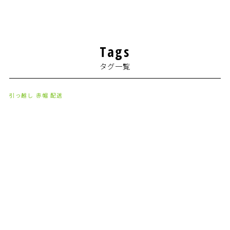
2024年7月
(1)
2024年4月
(1)
Tags
2024年2月
(1)
タグ一覧
2024年1月
(2)
2023年8月
(1)
引っ越し
赤帽
配送
2023年7月
(2)
2023年6月
(3)
2023年5月
(5)
2023年4月
(3)
2023年2月
(1)
2023年1月
(10)