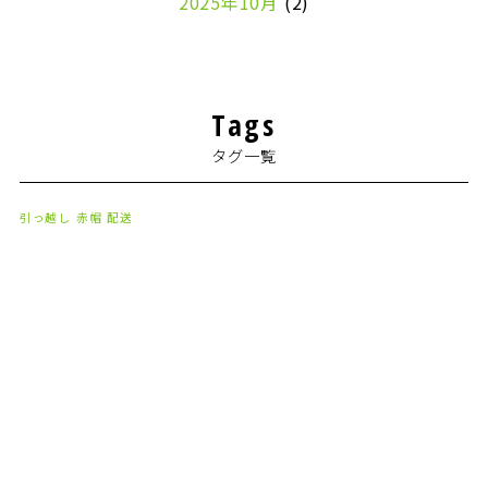
2025年10月
(2)
2024年7月
(1)
2024年4月
(1)
Tags
2024年2月
(1)
タグ一覧
2024年1月
(2)
2023年8月
(1)
引っ越し
赤帽
配送
2023年7月
(2)
2023年6月
(3)
2023年5月
(5)
2023年4月
(3)
2023年2月
(1)
2023年1月
(10)