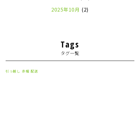
2025年10月
(2)
2024年7月
(1)
2024年4月
(1)
Tags
2024年2月
(1)
タグ一覧
2024年1月
(2)
2023年8月
(1)
引っ越し
赤帽
配送
2023年7月
(2)
2023年6月
(3)
2023年5月
(5)
2023年4月
(3)
2023年2月
(1)