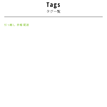
Tags
2024年2月
(1)
タグ一覧
2024年1月
(2)
2023年8月
(1)
引っ越し
赤帽
配送
2023年7月
(2)
2023年6月
(3)
2023年5月
(5)
2023年4月
(3)
2023年2月
(1)
2023年1月
(10)
2022年12月
(13)
2022年11月
(3)