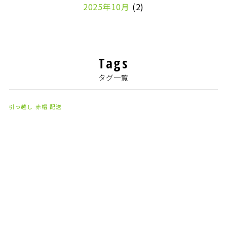
2025年10月
(2)
2024年7月
(1)
2024年4月
(1)
Tags
2024年2月
(1)
タグ一覧
2024年1月
(2)
2023年8月
(1)
引っ越し
赤帽
配送
2023年7月
(2)
2023年6月
(3)
2023年5月
(5)
2023年4月
(3)
2023年2月
(1)
2023年1月
(10)