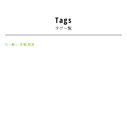
2024年4月
(1)
Tags
2024年2月
(1)
タグ一覧
2024年1月
(2)
2023年8月
(1)
引っ越し
赤帽
配送
2023年7月
(2)
2023年6月
(3)
2023年5月
(5)
2023年4月
(3)
2023年2月
(1)
2023年1月
(10)
2022年12月
(13)