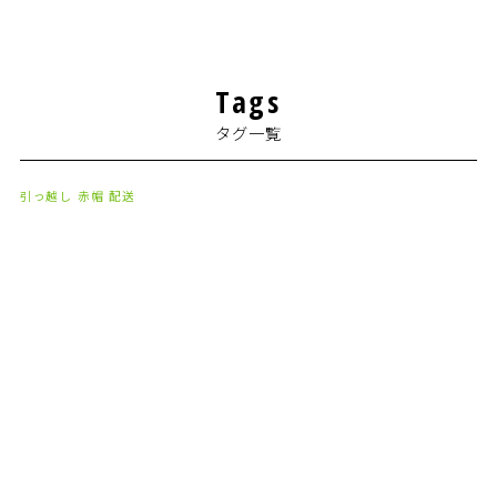
2024年7月
(1)
2024年4月
(1)
Tags
2024年2月
(1)
タグ一覧
2024年1月
(2)
2023年8月
(1)
引っ越し
赤帽
配送
2023年7月
(2)
2023年6月
(3)
2023年5月
(5)
2023年4月
(3)
2023年2月
(1)
2023年1月
(10)
2022年12月
(13)